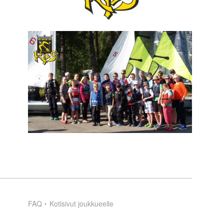
FAQ
Kotisivut joukkueelle