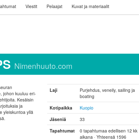
ahtumat
Viestit
Pelaajat
Kuvat ja materiaalit
PS
Nimenhuuto.com
seuran
Laji
Purjehdus, veneily, sailing ja
, johon kuuluu eri-
boating
ehtijoita. Kesäisin
rjoituksia ja
Kotipaikka
Kuopio
e yleiskuntoa yllä
sä.
Jäseniä
33
Tapahtumat
0 tapahtumaa edellisen 12 kk
aikana · Yhteensä 1596