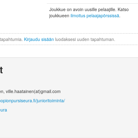
Joukkue on avoin uusille pelaajille. Katso
joukkueen
ilmoitus pelaajapörssissä
.
a tapahtumia.
Kirjaudu sisään
luodaksesi uuden tapahtuman.
t
en,
ville.haatainen(at)gmail.com
opionpursiseura.fi/junioritoiminta/
eura