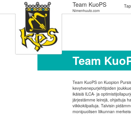
Team KuoPS
Tap
Nimenhuuto.com
Team Kuo
Team KuoPS on Kuopion Pursi
kevytvenepurjehtijoiden joukkue
ikäisiä ILCA- ja optimistijollapurj
järjestämme leirejä, ohjattuja ha
viikkokilpailuja. Talvisin pidämm
monipuolisen liikunnan merkeis